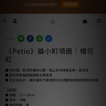
100元購物金現領現折✨
立即註冊
分享到
《Petio》貓小町項圈｜櫻花
紅
■ 附鈴鐺，能洞悉貓咪位置，晚上有光線會反射，更安全 
■ 能依照愛貓脖圍調整合適寬度 
■ 安全扣設計，確保貓咪不被異物勾住項圈造成頸部壓迫的危險 
【規格】 
■ 頸圍：17～24cm 
■ 產地：中國 
■ 適用對象：貓