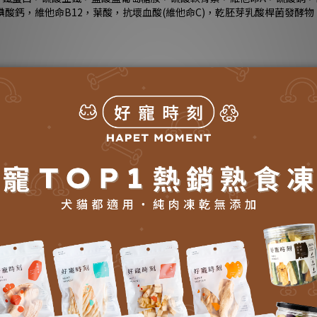
碘酸鈣，維他命B12，葉酸，抗壞血酸(維他命C)，乾胚芽乳酸桿菌發酵
乳酸桿菌）