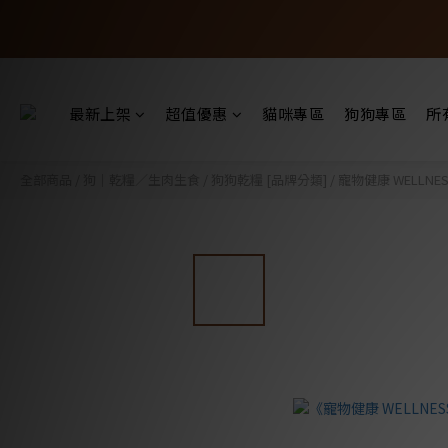
最新上架
超值優惠
貓咪專區
狗狗專區
所
全部商品
/
狗｜乾糧／生肉生食
/
狗狗乾糧 [品牌分類]
/
寵物健康 WELLNES