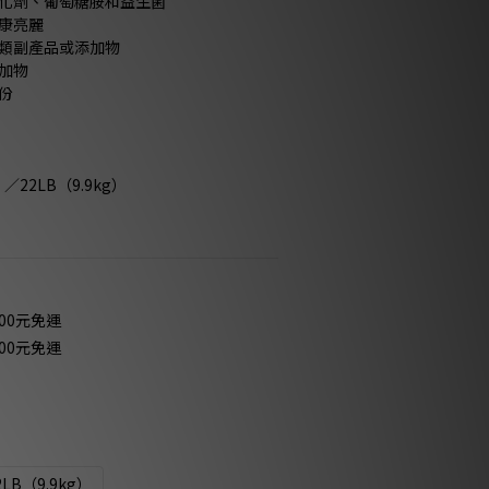
氧化劑、葡萄糖胺和益生菌
健康亮麗
肉類副產品或添加物
加物
份
／22LB（9.9kg）
00元免運
00元免運
2LB（9.9kg）