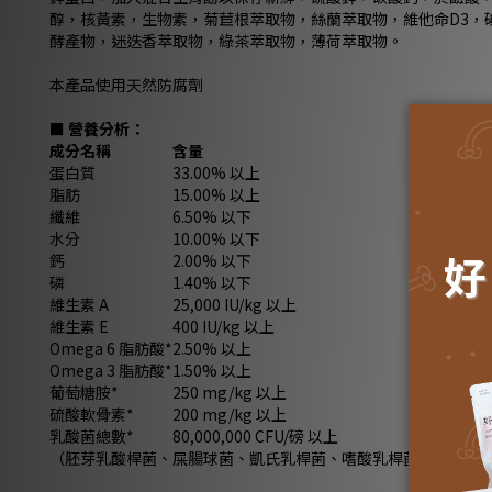
醇，核黃素，生物素，菊苣根萃取物，絲蘭萃取物，維他命D3，
酵產物，迷迭香萃取物，綠茶萃取物，薄荷萃取物。
本產品使用天然防腐劑
■ 營養分析：
成分名稱
含量
蛋白質
33.00% 以上
脂肪
15.00% 以上
纖維
6.50% 以下
水分
10.00% 以下
鈣
2.00% 以下
磷
1.40% 以下
維生素 A
25,000 IU/kg 以上
維生素 E
400 IU/kg 以上
Omega 6 脂肪酸*
2.50% 以上
Omega 3 脂肪酸*
1.50% 以上
葡萄糖胺*
250 mg/kg 以上
硫酸軟骨素*
200 mg/kg 以上
乳酸菌總數*
80,000,000 CFU/磅 以上
（胚芽乳酸桿菌、屎腸球菌、凱氏乳桿菌、嗜酸乳桿菌在等量的