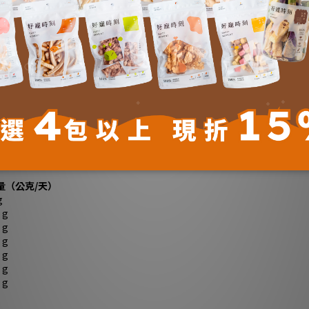
譜是很重要的，因為身體需要幾天去適應新的營養含量。換品牌，逐漸混合新的食品
份量。隨時準備一碗乾淨的水備用。Wellness 寵物健康相信混合
運動以及定期看獸醫以幫助確保整體的健康。
活躍程度而有所不同。以下的訊息僅提供初步建議，請必要時進行調整。
量（公克/天）
g
 g
 g
 g
 g
 g
 g