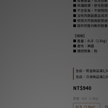
■ 營養豐富，包含抗
■ 保護皮膚，使毛色
■ 不含家禽，不使用
■ 沒有肉類副產品或添
■ 使用天然與無麩質成
■ 提供完整均衡的營養
【規格】
■ 重量：4LB（1.8kg）
■ 產地：美國 
■ 適用對象：狗
全店，常溫商品滿1,5
全店，冷凍商品滿2,0
NT$940
重量
: 4LB（1.8kg）
4LB（1.8kg）
2