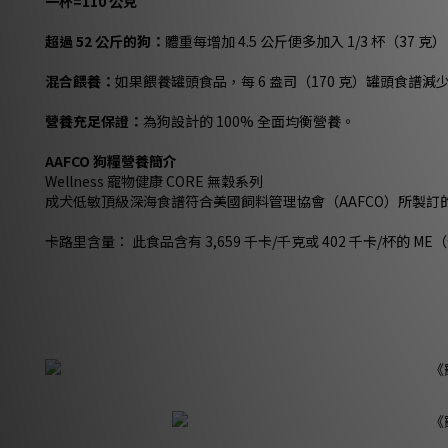
一杯=110 公克
超過 52 公斤的狗：
體重每增加 4.5 公斤便多加入 1/3 杯（37 克
混合餵養：
如果餵養罐頭食品，每 6 盎司（170 克）罐頭食譜減少 
營養充足保證：
為狗設計的 100% 全面均衡營養。
AAFCO 狗糧營養簡介
Wellness 寵物健康 CORE 無穀系列
成犬低敏頂級深海食譜符合美國飼料管理協會（AAFCO）所製訂
卡路里含量： 此食品含有 3,659 千卡/千克或 402 千卡/杯的