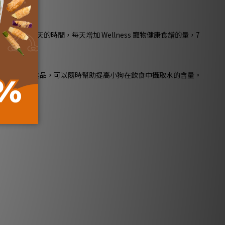
 5-7 天的時間，每天增加 Wellness 寵物健康食譜的量，7
餵食乾糧和罐頭食品，可以隨時幫助提高小狗在飲食中攝取水的含量。