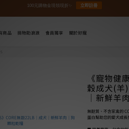
100元購物金現領現折✨
立即註冊
有商品
捐物助浪浪
會員獨享
關於好寵
S
《寵物健康 
穀成犬(羊
｜新鮮羊
無麩質、不含家禽的 C
蛋白幫助您的愛犬成長