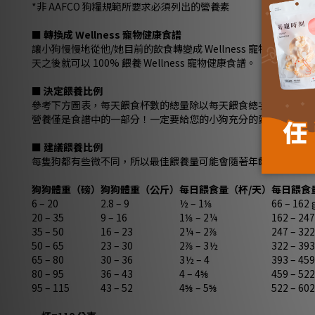
*非 AAFCO 狗糧規範所要求必須列出的營養素
■
轉換成 Wellness 寵物健康食譜
讓小狗慢慢地從他/她目前的飲食轉變成 Wellness 寵物健康食
天之後就可以 100% 餵養 Wellness 寵物健康食譜。
■
決定餵養比例
參考下方圖表，每天餵食杯數的總量除以每天餵食總次數來決定每餐
營養僅是食譜中的一部分！一定要給您的小狗充分的愛，充足的
■
建議餵養比例
每隻狗都有些微不同，所以最佳餵養量可能會隨著年齡的大小和
狗狗體重（磅）
狗狗體重（公斤）
每日餵食量（杯/天）
每日餵食
6 – 20
2.8 – 9
½ – 1⅛
66 – 162 
20 – 35
9 – 16
1⅛ – 2¼
162 – 247
35 – 50
16 – 23
2¼ – 2⅞
247 – 322
50 – 65
23 – 30
2⅞ – 3½
322 – 393
65 – 80
30 – 36
3½ – 4
393 – 459
80 – 95
36 – 43
4 – 4⅝
459 – 522
95 – 115
43 – 52
4⅝ – 5⅝
522 – 602