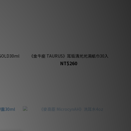
OLD30ml
《金牛座 TAURUS》耳垢清光光濕紙巾30入
NT$260