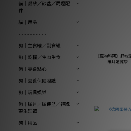
貓｜貓砂／砂盆／周邊配
件
貓｜用品
- - - - - - - - - -
狗｜主食罐／副食罐
《寵物科研》舒敏潔
狗｜乾糧／生肉生食
護耳道健康｜
狗｜零食點心
狗｜營養保健照護
狗｜玩具娛樂
狗｜尿片／尿便盆／禮貌
帶生理褲
狗｜用品