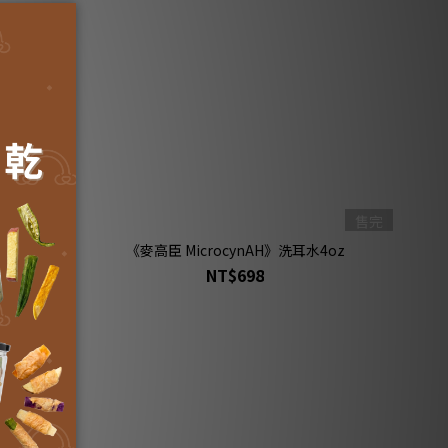
售完
30ml
《麥高臣 MicrocynAH》洗耳水4oz
NT$698