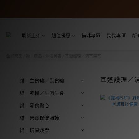
最新上架
超值優惠
貓咪專區
狗狗專區
所
全部商品
/
狗｜用品
/
沐浴美容
/
耳道護理／清耳潔耳
耳道護理／
貓｜主食罐／副食罐
貓｜乾糧／生肉生食
貓｜零食點心
貓｜營養保健照護
貓｜玩具娛樂