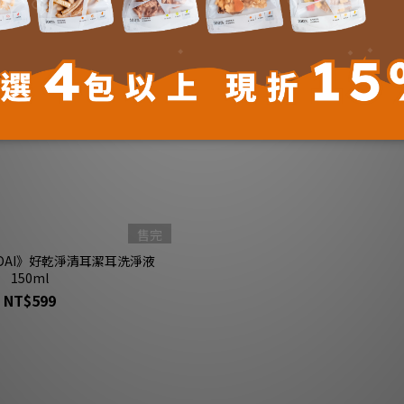
售完
NDAI》好乾淨清耳潔耳洗淨液
150ml
NT$599