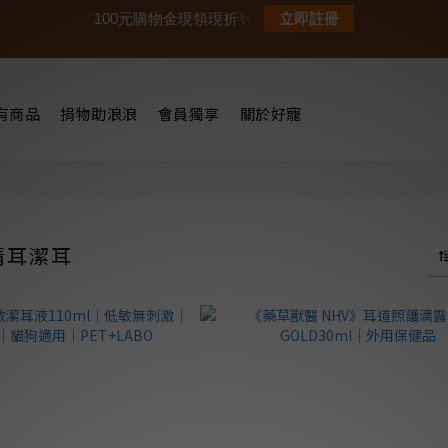
100元購物金現領現折✨
立即註冊
有商品
捐物助浪浪
會員獨享
關於好寵
清耳潔耳