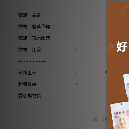
- - - - - - - - - -
鸚鵡｜主食
鸚鵡｜營養保健
鸚鵡｜玩具娛樂
鸚鵡｜用品
- - - - - - - - - -
最新上架
《德國家醫 AN
超值優惠
愛心捐物資