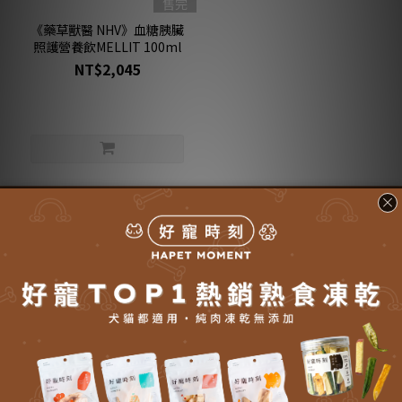
售完
《藥草獸醫 NHV》血糖胰臟
照護營養飲MELLIT 100ml
NT$2,045
【會員獨享】
會員分級回饋
點點換好禮
【顧客服務】