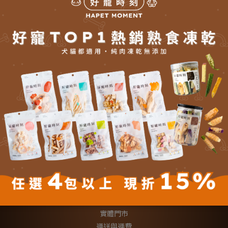
草精華飲60ml
NT$1,450
NT$1,090
【會員獨享】
會員分級回饋
點點換好禮
【顧客服務】
關於我們
實體門市
運送與運費