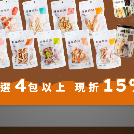
BIO》貓咪草本驅蟲滴劑30ml
《德國家醫 ANIBIO》貓狗草本驅蟲噴霧
NT$785
NT$905