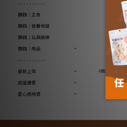
- - - - - - - - - -
鸚鵡｜主食
鸚鵡｜營養保健
鸚鵡｜玩具娛樂
鸚鵡｜用品
- - - - - - - - - -
最新上架
《德國家醫 ANI
超值優惠
愛心捐物資