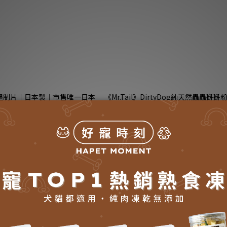
退制片｜日本製｜市售唯一日本
《Mr.Tail》DirtyDog純天然蟲蟲掰掰
蟎貼片｜塵蹣誘捕貼｜3入
｜贈噴瓶
NT$299
NT$450