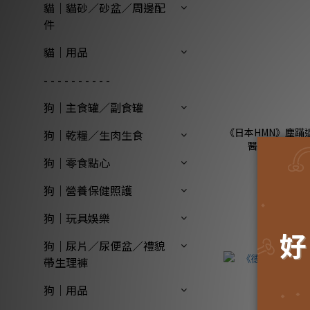
貓｜貓砂／砂盆／周邊配
件
貓｜用品
- - - - - - - - - -
狗｜主食罐／副食罐
《日本HMN》塵蹣
狗｜乾糧／生肉生食
醫大測試｜防
狗｜零食點心
狗｜營養保健照護
狗｜玩具娛樂
狗｜尿片／尿便盆／禮貌
帶生理褲
狗｜用品