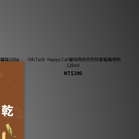
粉罐裝100g
《Mr.Tail》Happy Cat貓咪用純天然防蚤驅蟲噴劑
120ml
NT$290