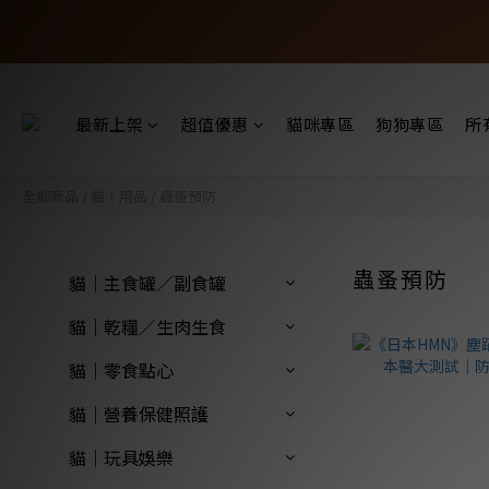
最新上架
超值優惠
貓咪專區
狗狗專區
所
全部商品
/
貓｜用品
/
蟲蚤預防
蟲蚤預防
貓｜主食罐／副食罐
貓｜乾糧／生肉生食
貓｜零食點心
貓｜營養保健照護
貓｜玩具娛樂