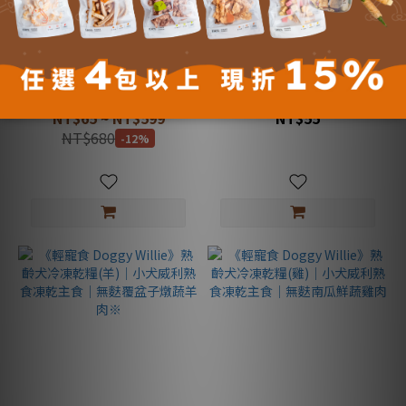
《輕寵食 Doggy Willie》全
《輕寵食 Doggy Willie》熟
齡犬冷凍乾糧(羊)｜小犬威利
齡犬冷凍乾糧(牛)｜小犬威利
熟食凍乾主食｜無穀青豆蕈
熟食凍乾主食｜無麩紫薯蕃
NT$65 ~ NT$599
NT$55
菇羊肉※
茄牛肉
NT$680
-12%