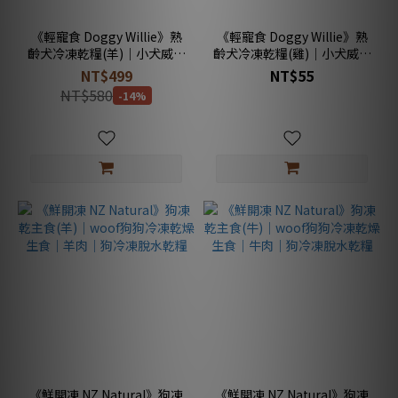
《輕寵食 Doggy Willie》熟
《輕寵食 Doggy Willie》熟
齡犬冷凍乾糧(羊)｜小犬威利
齡犬冷凍乾糧(雞)｜小犬威利
熟食凍乾主食｜無麩覆盆子
熟食凍乾主食｜無麩南瓜鮮
NT$499
NT$55
燉蔬羊肉※
蔬雞肉
NT$580
-14%
《鮮開凍 NZ Natural》狗凍
《鮮開凍 NZ Natural》狗凍