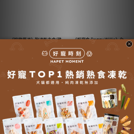
《悅緻原凍》狗凍乾主食(雞
《輕寵食 Doggy Willie》全
肉)｜冷凍乾燥生食｜無穀放
齡犬冷凍乾糧(牛)｜小犬威利
養雞｜冷凍脫水乾糧｜
熟食凍乾主食｜無穀蘋果甜
NT$540 ~ NT$7,800
NT$65
Frontier
菜牛肉※
NT$70
-7%