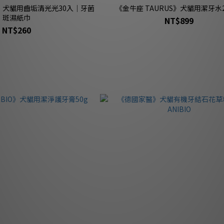
S》犬貓用齒垢清光光30入｜牙菌
《金牛座 TAURUS》犬貓用潔牙水2
斑濕紙巾
NT$899
NT$260