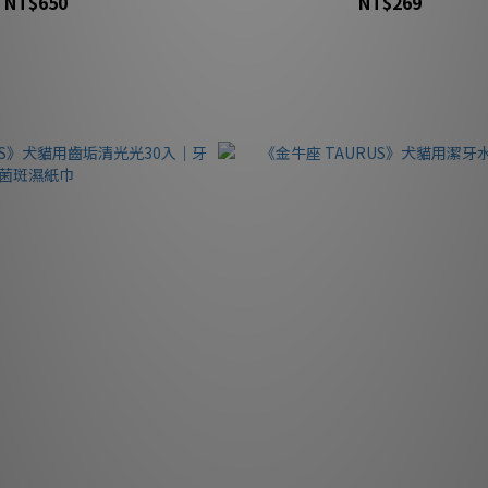
NT$650
NT$269