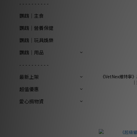
- - - - - - - - - -
鸚鵡｜主食
鸚鵡｜營養保健
鸚鵡｜玩具娛樂
鸚鵡｜用品
- - - - - - - - - -
最新上架
《VetNex維特寧
｜
超值優惠
愛心捐物資