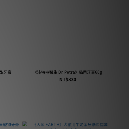
膠型牙膏
《沛特拉醫生 Dr. Petra》貓用牙膏60g
NT$330