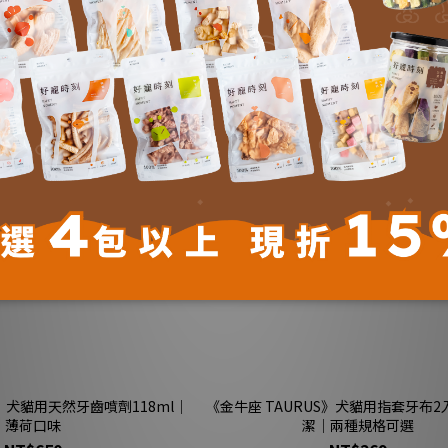
fe》犬貓用天然牙齒噴劑118ml｜
《金牛座 TAURUS》犬貓用指套牙布
薄荷口味
潔｜兩種規格可選