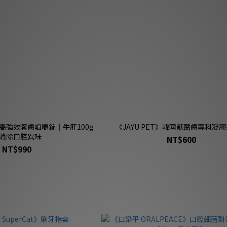
》高強效潔齒咀嚼錠｜牛肝100g
《JAYU PET》韓國獸醫齒專科凝
消除口腔異味
NT$600
NT$990