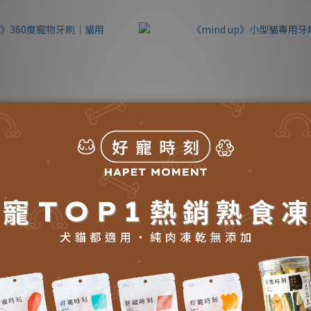
p》360度寵物牙刷｜貓用
《mind up》小型貓專用牙
NT$299
NT$280