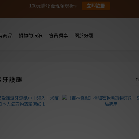
100元購物金現領現折✨
立即註冊
有商品
捐物助浪浪
會員獨享
關於好寵
潔牙護齦