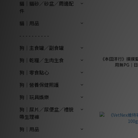
貓｜貓砂／砂盆／周邊配
件
貓｜用品
- - - - - - - - - -
狗｜主食罐／副食罐
《本田洋行》摸摸愛
狗｜乾糧／生肉生食
用無PG｜
狗｜零食點心
狗｜營養保健照護
狗｜玩具娛樂
狗｜尿片／尿便盆／禮貌
帶生理褲
狗｜用品