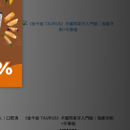
2入｜口腔清
《金牛座 TAURUS》犬貓用潔牙入門組｜指套牙刷
+牙膏組