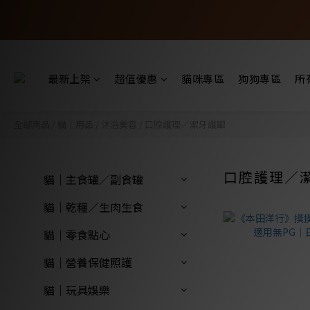
最新上架
超值優惠
貓咪專區
狗狗專區
所
全部商品
/
貓｜用品
/
沐浴美容
/
口腔護理／潔牙護齦
口腔護理／
貓｜主食罐／副食罐
貓｜乾糧／生肉生食
貓｜零食點心
貓｜營養保健照護
貓｜玩具娛樂