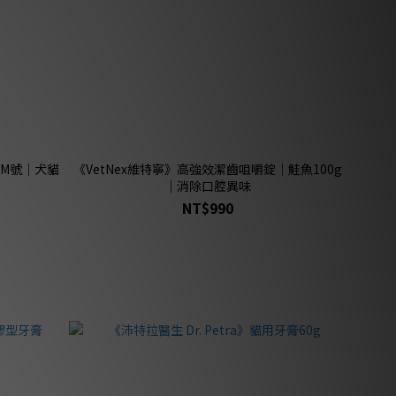
M號｜犬貓
《VetNex維特寧》高強效潔齒咀嚼錠｜鮭魚100g
｜消除口腔異味
NT$990