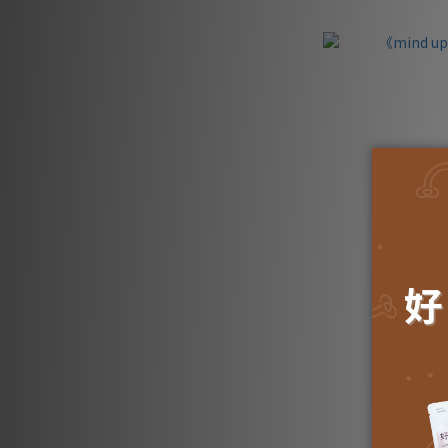
《mind u