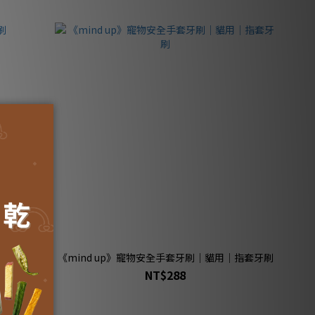
刷
《mind up》寵物安全手套牙刷｜貓用｜指套牙刷
NT$288