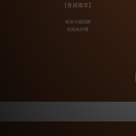
【會員獨享】
會員分級回饋
點點換好禮