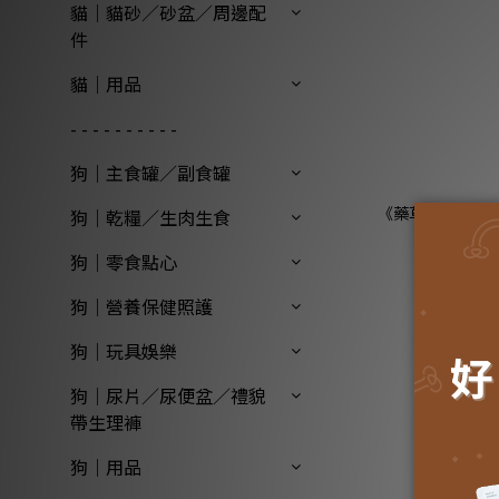
貓｜貓砂／砂盆／周邊配
件
貓｜用品
- - - - - - - - - -
狗｜主食罐／副食罐
《藥草獸醫 NH
狗｜乾糧／生肉生食
SUP
狗｜零食點心
狗｜營養保健照護
狗｜玩具娛樂
狗｜尿片／尿便盆／禮貌
帶生理褲
狗｜用品