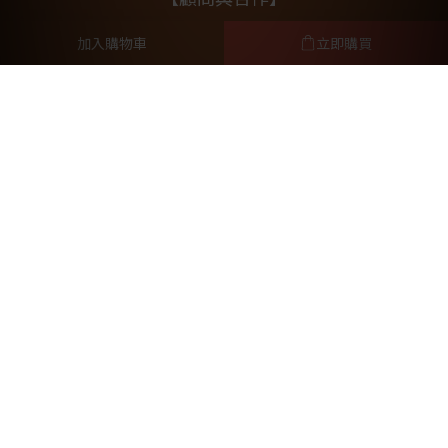
加入購物車
立即購買
林筱瑞獸醫師
毛孩行為諮詢師Vanessa
元亨法律事務所
提醒您，我們不會以電話或簡訊方式通知變更付款方式。
2026 ©HAPET好寵
好寵企業有限公司網路分公司 / 統編：50879952
台北市大安區信義路二段198巷8-2號1樓