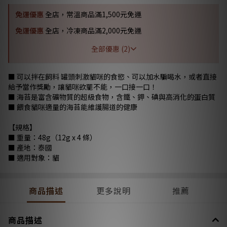
免運優惠
全店，常溫商品滿1,500元免運
免運優惠
全店，冷凍商品滿2,000元免運
全部優惠 (2)
■ 可以拌在飼料 罐頭刺激貓咪的食慾、可以加水騙喝水，或者直接
給予當作獎勵，讓貓咪欲罷不能，一口接一口！
■ 海苔是富含礦物質的超級食物，含鐵、鉀、碘與高消化的蛋白質
■ 餵食貓咪適量的海苔能維護腸道的健康
【規格】
■ 重量：48g（12g x 4 條）
■ 產地：泰國
■ 適用對象：貓
商品描述
更多說明
推薦
商品描述