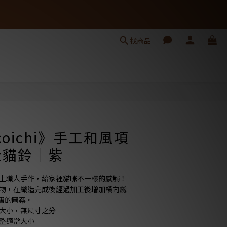
找商品
立即購買
coichi》手工和風項
金貓鈴｜紫
加上職人手作，給家裡貓咪不一樣的感觸！
織物，在織造完成後經過加工後增加橫向纖
摺的圖案。
整大小，無尺寸之分
調整適當大小