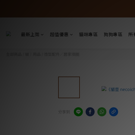
最新上架
超值優惠
貓咪專區
狗狗專區
所
全部商品
/
貓｜用品
/
造型配件／居家項圈
分享到