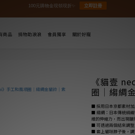
100元購物金現領現折✨
立即註冊
有商品
捐物助浪浪
會員獨享
關於好寵
《貓壹 ne
圈｜縐綢
■ 採用日本京都素材
■ 縐綢：日本傳統絹
維的伸縮力，而出現皺
■ 可透過兩個結來調
■ 套上貓咪脖子後，