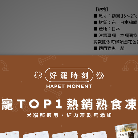
【規格】 
■ 尺寸：頸圍 15～27c
■ 材質：布：日本縐
■ 產地：日本 
■ 注意事項：本項圈
剪裁關係每條項圈花色
■ 適用對象：貓
全店，常溫商品滿1,5
全店，冷凍商品滿2,0
NT$380
數量
加入購物車