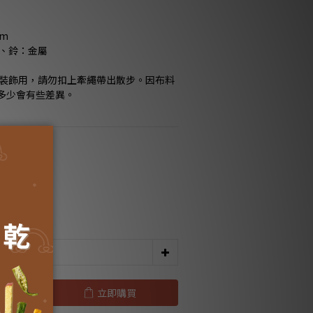
m 
綢、鈴：金屬
為裝飾用，請勿扣上牽繩帶出散步。因布料
多少會有些差異。
00元免運
00元免運
立即購買