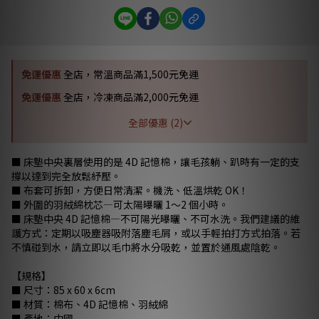
免運優惠
全店，常溫商品滿1,500元免運
免運優惠
全店，冷凍商品滿2,000元免運
全部優惠 (2)
■ 床墊中央裏層使用的是 4D 記憶棉，讓毛孩躺、趴時有一定的支
撐以達到完全放鬆紓壓。
■ 布套可拆卸，方便日常清潔。機洗、低溫烘乾 OK！
■ 外圍的羽絨綿枕芯—可太陽曝曬 1～2 個小時。
■ 床墊中央 4D 記憶棉—不可陽光曝曬、不可水洗。我們建議的維
護方式：定期以吸塵器吸附落塵毛屑，或以手輕拍打方式拍落。若
不慎碰到水，請立即以毛巾將水分吸乾，並置於通風處陰乾。
【規格】
■ 尺寸：85 x 60 x 6cm
■ 材質：棉布、4D 記憶棉、羽絨綿
■ 產地：中國