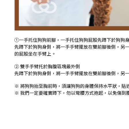
①一手托住狗狗前腳，一手托住狗狗屁股
先蹲下於狗狗
先蹲下於狗狗身側，將一手手臂擺放在雙前腳後側，另
的屁股坐在手臂上。
② 雙手手臂托於胸腹區塊最外側
先蹲下於狗狗身側，將一手手臂擺放在雙前腳後側，另
※ 將狗狗抬至胸前時，須讓狗狗的身體保持水平狀，貼
※ 我們一定要確實蹲下，勿以彎腰方式抱起，以免傷到