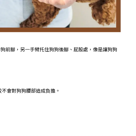
狗狗前腳，另一手臂托住狗狗後腳、屁股處，像是讓狗狗
較不會對狗狗腰部造成負擔。