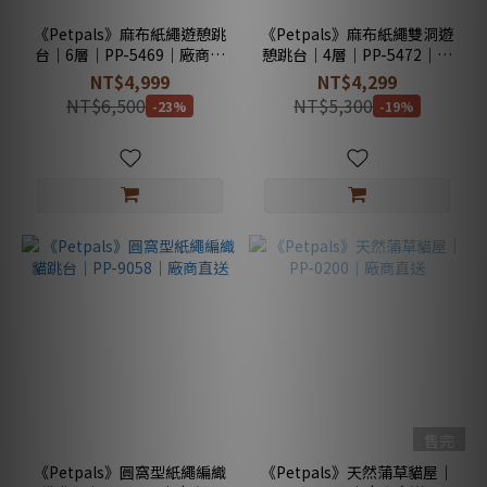
《Petpals》麻布紙繩遊憩跳
《Petpals》麻布紙繩雙洞遊
台｜6層｜PP-5469｜廠商直
憩跳台｜4層｜PP-5472｜廠
送
商直送
NT$4,999
NT$4,299
NT$6,500
NT$5,300
-23%
-19%
售完
《Petpals》圓窩型紙繩編織
《Petpals》天然蒲草貓屋｜