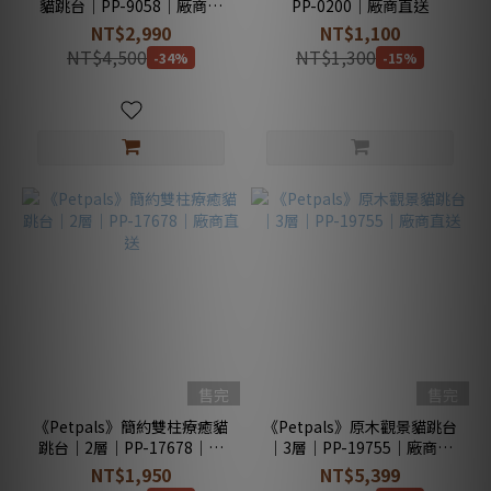
貓跳台｜PP-9058｜廠商直
PP-0200｜廠商直送
送
NT$2,990
NT$1,100
NT$4,500
NT$1,300
-34%
-15%
售完
售完
《Petpals》簡約雙柱療癒貓
《Petpals》原木觀景貓跳台
跳台｜2層｜PP-17678｜廠
｜3層｜PP-19755｜廠商直
商直送
送
NT$1,950
NT$5,399