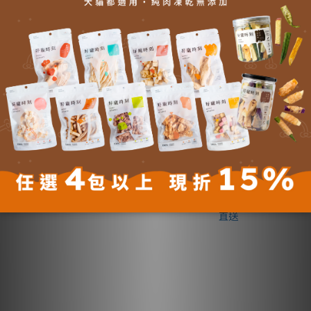
《Petpals》現代簡約工業風
《Petpals》太空艙頂級原木
｜5層｜PP-220826｜廠商直
跳台｜5層｜PP-230611｜廠
送
商直送
NT$7,499
NT$9,499
NT$11,000
NT$14,000
-32%
-32%