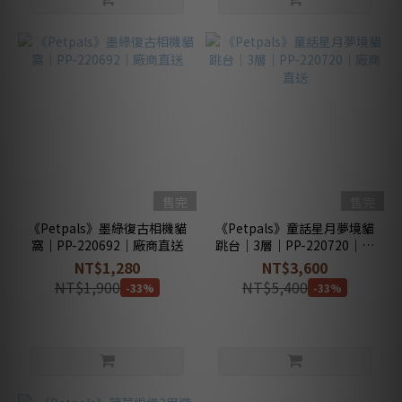
售完
售完
《Petpals》墨綠復古相機貓
《Petpals》童話星月夢境貓
窩｜PP-220692｜廠商直送
跳台｜3層｜PP-220720｜廠
商直送
NT$1,280
NT$3,600
NT$1,900
NT$5,400
-33%
-33%