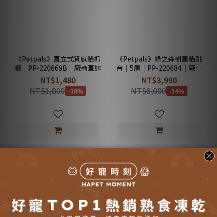
《Petpals》直立式質感貓抓
《Petpals》綠之森樹屋貓跳
板｜PP-220669B｜廠商直送
台｜5層｜PP-220684｜廠商
直送
NT$1,480
NT$3,990
NT$1,800
NT$6,000
-18%
-34%