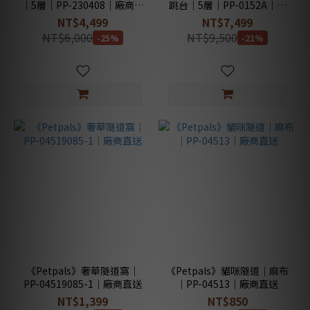
｜5層｜PP-230408｜廠商直
跳台｜5層｜PP-0152A｜廠
送
商直送
NT$4,499
NT$7,499
NT$6,000
NT$9,500
-25%
-21%
《Petpals》奢華隧道窩｜
《Petpals》貓咪隧道｜麻布
PP-04519085-1｜廠商直送
｜PP-04513｜廠商直送
NT$1,399
NT$850