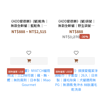
《ADD愛德勝》(貓)鮭魚｜
《ADD愛德勝》(貓)袋鼠｜
無穀全齡貓｜藍鮭魚｜貓
無穀全齡貓｜野生袋鼠｜
顆粒乾糧｜自然癮食｜
貓顆粒乾糧｜自然癮食｜
NT$888 ~ NT$2,515
NT$888
ADDICTION
ADDICTION
NT$1,270
-30%
限時優惠↘9折
限時優惠↘88折