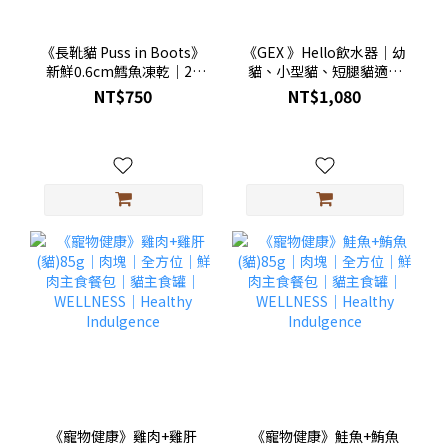
《長靴貓 Puss in Boots》
《GEX 》Hello飲水器｜幼
新鮮0.6cm鱈魚凍乾｜20
貓、小型貓、短腿貓適用
入超值包
｜0.95L｜兩色｜GEX
NT$750
NT$1,080
57701｜GEX 57702
《寵物健康》雞肉+雞肝
《寵物健康》鮭魚+鮪魚