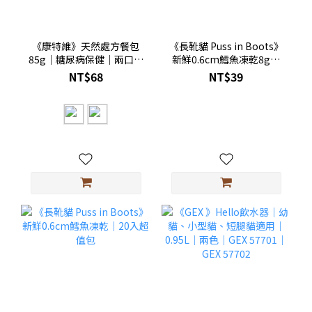
《康特維》天然處方餐包
《長靴貓 Puss in Boots》
85g｜糖尿病保健｜兩口味
新鮮0.6cm鱈魚凍乾8g｜
｜雞肉｜鮭魚｜貓主食餐
單入
NT$68
NT$39
包｜KATTOVIT