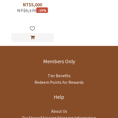
｜珍島系列｜無穀全齡貓
NT$5,000
配方｜貓乾糧｜自然癮食
NT$6,170
-19%
｜ADDICTION
Members Only
Tier Benefits
Redeem Points for Rewards
Help
About Us
Our StoresShipping
Shipping Information