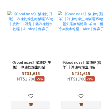
《Good noze》貓凍乾(牛
《Good noze》貓凍乾(鱈
兔)｜冷凍乾燥生肉貓糧
羊)｜冷凍乾燥生肉貓糧
350g｜放牧牛+野兔｜貓
350g｜藍尖尾無鬚鱈魚
NT$1,615
NT$1,615
冷凍脫水乾糧｜Aurdey｜
+羊肉｜貓冷凍脫水乾糧｜
NT$1,700
NT$1,700
-5%
-5%
鮮鼻子
Alex｜鮮鼻子