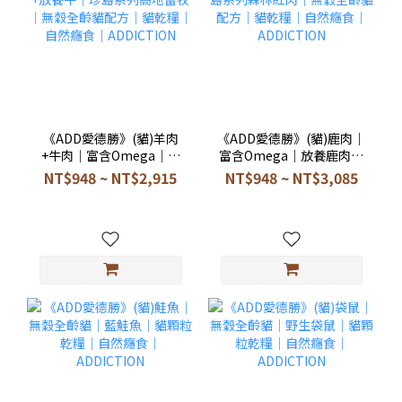
《ADD愛德勝》(貓)羊肉
《ADD愛德勝》(貓)鹿肉｜
+牛肉｜富含Omega｜放
富含Omega｜放養鹿肉｜
養羊+放養牛｜珍島系列高
珍島系列森林紅肉｜無穀
NT$948 ~ NT$2,915
NT$948 ~ NT$3,085
地畜牧｜無穀全齡貓配方
全齡貓配方｜貓乾糧｜自
｜貓乾糧｜自然癮食｜
然癮食｜ADDICTION
ADDICTION