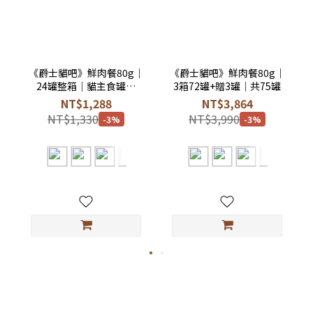
《爵士貓吧》鮮肉餐80g｜
《爵士貓吧》鮮肉餐80g｜
24罐整箱｜貓主食罐｜
3箱72罐+贈3罐｜共75罐
DAILY DELIGHT
NT$1,288
NT$3,864
NT$1,330
NT$3,990
-3%
-3%