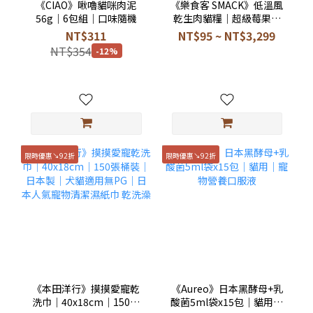
《CIAO》啾嚕貓咪肉泥
《樂食客 SMACK》低溫風
56g｜6包組｜口味隨機
乾生肉貓糧｜超級莓果雞
肉鮭魚｜低溫風乾乾糧
NT$311
NT$95 ~ NT$3,299
NT$354
-12%
限時優惠↘92折
限時優惠↘92折
《本田洋行》摸摸愛寵乾
《Aureo》日本黑酵母+乳
洗巾｜40x18cm｜150張
酸菌5ml袋x15包｜貓用｜