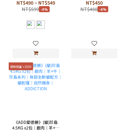
桶裝｜日本製｜犬貓適用
寵物營養口服液
NT$490 ~ NT$549
NT$450
無PG｜日本人氣寵物清潔
NT$599
NT$488
-8%
-8%
濕紙巾 乾洗澡
限時限量↘5000
《ADD愛德勝》(貓)珍島
4.5KG x2包｜鹿肉｜羊+牛