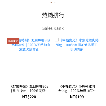
熱銷排行
Sales Rank
熟食凍乾
《好寵時刻》虱目魚柳30g
《幸福食光》小魚乾雞肉
｜熟食凍乾｜100％天然純
捲 90g｜100％無添加低溫
肉凍乾犬貓零食
手工烘烤肉乾
NT$220
NT$199