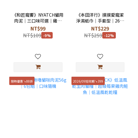
《和匠寵饗》NYATCH貓用
《本田洋行》摸摸愛寵潔
肉泥｜三口味可選｜雞、
淨濕紙巾｜手套型｜26入
鮪、鰹｜無防腐劑｜日本
｜日本製｜護毛除臭｜犬
NT$99
NT$229
製｜Miao Gourmet
貓適用無PG｜無酒精 免沖
NT$109
NT$259
-9%
-12%
水 絲肽護毛 乾洗澡
限時優惠↘88折
2026/09短效期↘399