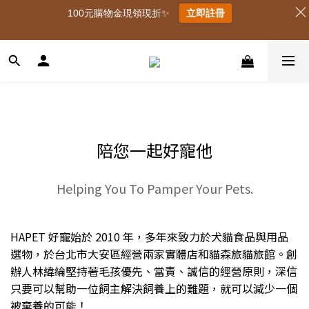
100元購物金現領現折✨
立即註冊
陪您一起好寵他
Helping You To Pamper Your Pets.
HAPET 好寵始於 2010 年，多年來致力於犬貓食品與用品
選物，於台北市大安區經營兩家實體店和貓森旅貓旅館。創
辦人林緯綸堅持著毛孩優先、當責、誠信的經營原則，深信
只要可以幫助一位飼主解決飼養上的難題，就可以減少一個
被棄養的可能！