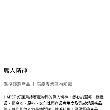
職人精神
嚴格篩選產品 ｜ 高度專業寵物知識
HAPET 好寵秉持著寵物界的職人精神，悉心挑選每一樣產
品，從產地、原料、安全性與商品實用度及質感都嚴格品
管，讓您能放心地盡情選購，讓毛孩用上最優質的產品！