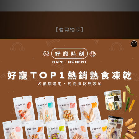
【會員獨享】
會員分級回饋
點點換好禮
【顧客服務】
關於我們
實體門市
運送與運費
退換貨辦法
隱私權政策
反詐騙聲明