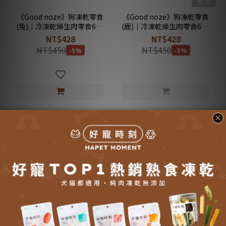
售完
《Good noze》狗凍乾零食
《Good noze》狗凍乾零食
(兔)｜冷凍乾燥生肉零食60g
(鹿)｜冷凍乾燥生肉零食60g
｜野兔｜低敏兔肉塊｜
｜放牧鹿｜低脂鹿肉塊｜
NT$428
NT$428
Kingsley｜鮮鼻子
Humphrey｜鮮鼻子
NT$450
NT$450
-5%
-5%
【會員獨享】
會員分級回饋
點點換好禮
【顧客服務】