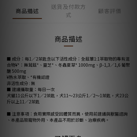
送貨及付款方
商品描述
顧客評價
式
商品描述
■ 成分：每1／2茶匙含以下活性成分：全菇蕈1:1萃取物的專有混
合物¥*：舞茸菇*、靈芝*、冬蟲夏草* 1000mg、β-1,3／1,6 葡聚
醣 500mg
¥熱水萃取、*有機認證
非活性成分 : 無
■ 建議攝取量：每日一次
犬貓11公斤以下1／2茶匙，犬11～23公斤1／2～1茶匙，犬23公
斤以上11／2茶匙
■ 注意事項：食用實際感受因體質而異，使用前建議與獸醫諮詢
、本產品限寵物外用、本產品不用於診斷、治療疾病。