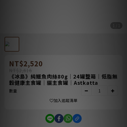
1 / 1
NT$2,520
NT$2,616
《冰島》純鱷魚肉絲80g｜24罐整箱｜低脂無
穀健康主食罐｜貓主食罐｜Astkatta
數量
加入追蹤清單