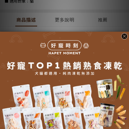
■ 適用對象：貓
商品描述
更多說明
推薦
商品描述
FAQ
Q1：Astkatta 純鱷魚主食罐為什麼比一般罐頭貴？
A：鱷魚肉屬稀有蛋白來源，市場取得不易，加上單一蛋白、低磷低
脂特殊設計，適合過敏與腎臟貓，原料與營養價值遠高於一般罐
頭。
Q2：純鱷魚罐能每天當主食嗎？
A：可以，這款產品為全濕食主食設計，無需額外搭配其他食物，僅
需依照貓咪體重與需求調整餵食量即可。
Q3：如果貓咪不愛吃鱷魚口味怎麼辦？
A：建議初期可與熟悉口味混合，逐步增加比例；或稍微加溫提升香
氣，提升適口性。喜歡雞肉的貓咪通常接受度更高，魚系偏好貓需
循序漸進。