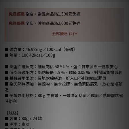
免運優惠
全店，常溫商品滿1,500元免運
免運優惠
全店，冷凍商品滿2,000元免運
全部優惠 (2)
■ 磷含量：46.98mg／100kcal【低磷】
■ 熱量：106.42kcal／100g
■ 高蛋白鱷魚肉：鱷魚肉佔 58.54 %，蛋白質來源單一低敏安心
■ 低脂低磷配方：脂肪最低 1.5 %、磷僅 0.05 %，對腎臟負擔減輕
■ 慕絲質地柔滑：質地軟綿絲滑，好入口不刺激敏感腸胃
■ 全天然無添加：無穀物、無卡拉膠、無色素防腐劑，放心給毛孩
吃
■ 全齡適用規格：80 g 主食罐，一罐滿足幼貓／成貓／熟齡需求省
時便利
【規格】
■ 容量：80g x 24 罐
■ 產地：泰國