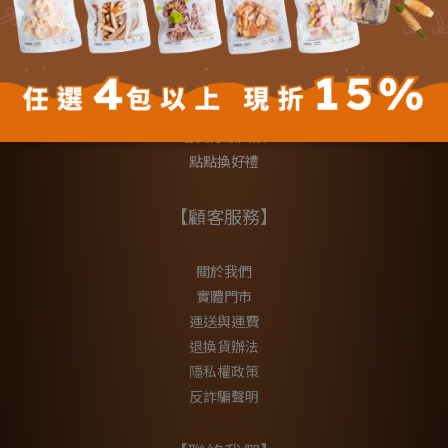
【會員獨享】
會員分級回饋
點點換好禮
【顧客服務】
關於我們
實體門市
運送與運費
退換貨辦法
隱私權政策
反詐騙聲明