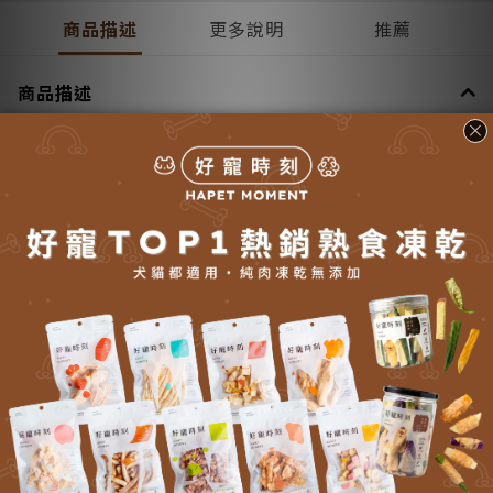
商品描述
更多說明
推薦
商品描述
■ 熱量： 3,649大卡/公斤；422大卡 / 每杯(8盎司量杯)； 1 杯=116
克
更多說明
送貨方式 (5)
付款方式 (8)