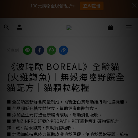
100元購物金現領現折✨
立即註冊
分享到
《波瑞歐 BOREAL》全齡貓
(火雞鱒魚)｜無穀海陸野饌全
貓配方｜貓顆粒乾糧
■ 全品項高新鮮含肉量制成，均衡蛋白質幫助維持消化道機能。
■ 全品項低升糖食材飲食，幫助健康血醣飲食。
■ 添加益生元打造健康腸胃環境，幫助消化吸收。
■ 添加ZINPRO 研發的PROPATH PET寵物專利礦物質配方，
鋅、鐵、錳礦物質，幫助寵物吸收。
■ 鋅添加維持免疫力幫助皮膚毛髮保健，使毛髮柔軟亮麗，維持