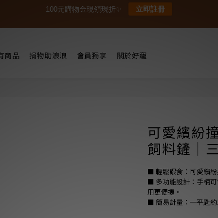
100元購物金現領現折✨
立即註冊
有商品
捐物助浪浪
會員獨享
關於好寵
可愛繽紛
飼料鏟｜
■ 輕鬆餵食：可愛繽
■ 多功能設計：手柄
用更便捷。
■ 簡易計量：一平匙約