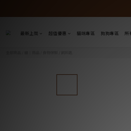
最新上架
超值優惠
貓咪專區
狗狗專區
所
全部商品
/
貓｜用品
/
食物保鮮
/
飼料匙