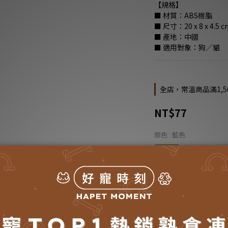
【規格】
■ 材質：ABS樹脂
■ 尺寸：20 x 8 x 4.5 c
■ 產地：中國
■ 適用對象：狗／貓
全店，常溫商品滿1,5
NT$77
顏色
: 藍色
藍色
白色
灰
數量
加入購物車