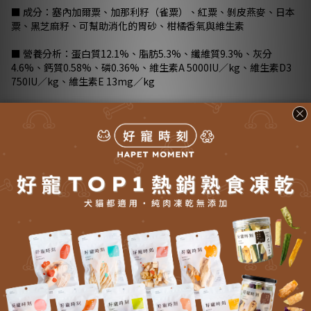
■ 成分：塞內加爾粟、加那利籽（雀粟）、紅粟、剝皮燕麥、日本
粟、黑芝麻籽、可幫助消化的胃砂、柑橘香氣與維生素
■ 營養分析：蛋白質12.1%、脂肪5.3%、纖維質9.3%、灰分
4.6%、鈣質0.58%、磷0.36%、維生素A 5000IU／kg、維生素D3
750IU／kg、維生素E 13mg／kg
■ 建議攝取量：依據所需餵食，並且隨時保持提供乾淨新鮮的飲水
可以搭配餵食蔬菜、水果、蛋粉與鳥砂。
■ 注意事項：避免直射日光，避開高溫多濕的地方，在通風好的陰
涼處請保存。開封後需密封儲存在陰涼乾燥的地方，遠離陽光，及
儘早食用完畢。
更多說明
送貨方式 (5)