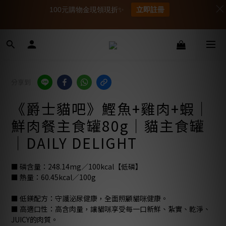
100元購物金現領現折✨
立即註冊
分享到
《爵士貓吧》鰹魚+雞肉+蝦｜
鮮肉餐主食罐80g｜貓主食罐
｜DAILY DELIGHT
■ 磷含量：248.14mg／100kcal【低磷】
■ 熱量：60.45kcal／100g
■ 低鎂配方：守護泌尿健康，全面照顧貓咪健康。
■ 高適口性：高含肉量，讓貓咪享受每一口新鮮、紮實、乾淨、
JUICY的肉質。