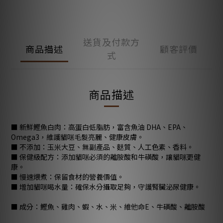
送貨及付款方
商品描述
顧客評價
式
商品描述
■ 新鮮鰹魚白肉：高蛋白低脂肪，富含魚油 DHA、EPA、
Omega3，維護貓咪毛髮亮麗、健康皮膚。
■ 不添加：玉米大豆、無副產品、麩質、人工色素、香料。
■ 保健級配方：添加貓咪必須的離胺酸和牛磺酸，讓貓咪更健
康。
■ 慢速煨煮：保留食材的營養價值。
■ 增加貓咪喝水量：確保水分攝取足夠，守護腎臟泌尿健康。
■ 成分：鰹魚、雞肉、蝦、水、米、維他命E、牛磺酸、離胺酸