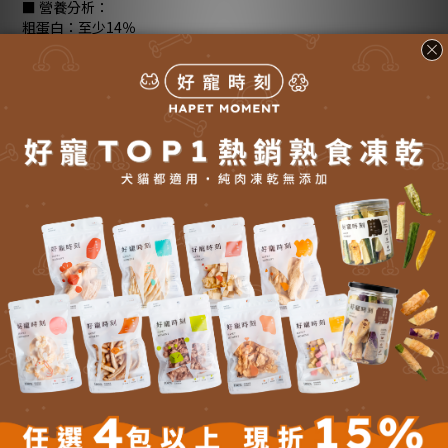
■ 營養分析：
粗蛋白：至少14％
粗脂肪：至少0.2％
粗纖維：最多 1％
灰分：最多3％
水分：最多85％
磷：0.15％
鈉：0.20％
鎂：0.03％
熱量：60.45kcal／100g
了解更多