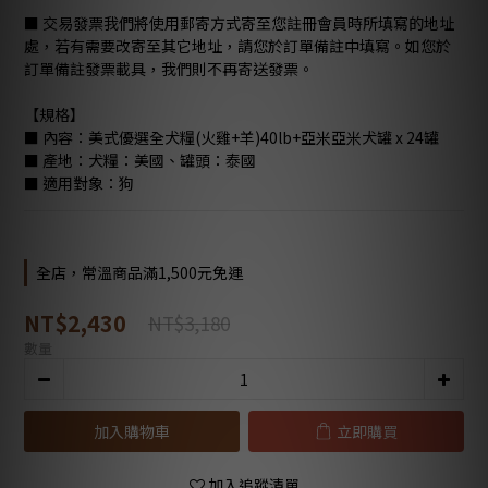
■ 交易發票我們將使用郵寄方式寄至您註冊會員時所填寫的地址
處，若有需要改寄至其它地址，請您於訂單備註中填寫。如您於
訂單備註發票載具，我們則不再寄送發票。
【規格】
■ 內容：美式優選全犬糧(火雞+羊)40lb+亞米亞米犬罐 x 24罐
■ 產地：犬糧：美國、罐頭：泰國
■ 適用對象：狗
全店，常溫商品滿1,500元免運
NT$2,430
NT$3,180
數量
加入購物車
立即購買
加入追蹤清單