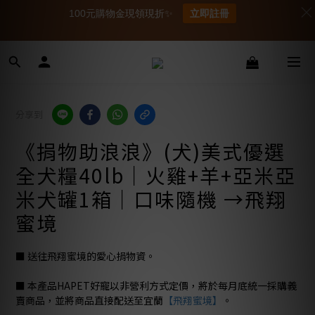
100元購物金現領現折✨
立即註冊
分享到
《捐物助浪浪》(犬)美式優選
全犬糧40lb｜火雞+羊+亞米亞
米犬罐1箱｜口味隨機 →飛翔
蜜境
■ 送往飛翔蜜境的愛心捐物資。
■ 本產品HAPET好寵以非營利方式定價，將於每月底統一採購義
賣商品，並將商品直接配送至宜蘭
【飛翔蜜境】
。