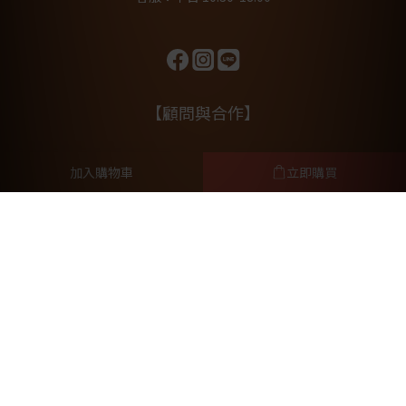
【顧問與合作】
林筱瑞獸醫師
加入購物車
立即購買
毛孩行為諮詢師Vanessa
元亨法律事務所
提醒您，我們不會以電話或簡訊方式通知變更付款方式。