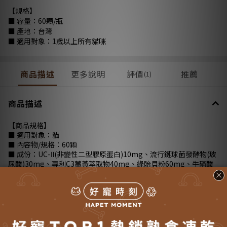
【規格】
■ 容量：60顆/瓶
■ 產地：台灣
■ 適用對象：1歲以上所有貓咪
商品描述
更多說明
評價
推薦
(1)
商品描述
【商品規格】
■ 適用對象：貓
■ 內容物/規格：60顆
■ 成份：UC-Ⅱ(非變性二型膠原蛋白)10mg、流行鏈球菌發酵物(玻
尿酸)30mg、專利C3薑黃萃取物40mg、綠貽貝粉60mg、牛磺酸
80mg、鳳梨酵素40mg、海鮮風味。
膠囊成分 : 明膠、硫酸月桂脂鈉、二氧化鈦、純水、甘油。
■ 食用方式：打開膠囊將粉末灑在寵物飼料或食物即可，或直接餵
食膠囊。
5 kg 以下 每日1顆
5-10 kg以上 每日2顆