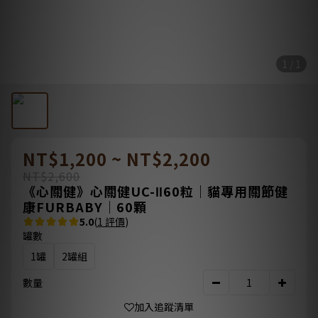
1 / 1
NT$1,200 ~ NT$2,200
NT$2,600
《心關健》心關健UC-Ⅱ60粒｜貓專用關節健
康FURBABY｜60顆
5.0
(
1 評價
)
罐數
1罐
2罐組
數量
加入追蹤清單