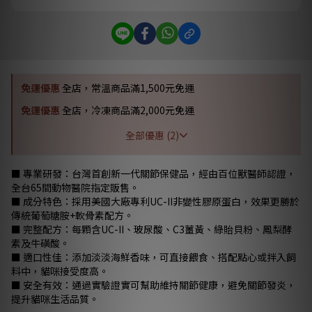
免運優惠
全店，常溫商品滿1,500元免運
免運優惠
全店，冷凍商品滿2,000元免運
全部優惠 (2)
■ 專業研發：台灣首創新一代關節保健品，經由百位獸醫師認證，
全台65間動物醫院指定販售。
■ 成分特色：採用美國大廠專利UC-II非變性膠原蛋白，效果更勝於
傳統葡萄糖胺+軟骨素配方。
■ 完整配方：每顆含UC-II、玻尿酸、C3薑黃、綠貽貝粉、鳳梨酵
素及牛磺酸。
■ 適口性佳：添加淡淡海鮮香味，可直接餵食、搭配點心或拌入飼
料中，貓咪接受度高。
■ 安全有效：通過實驗證實可幫助維持關節健康，避免關節發炎，
提升貓咪生活品質。