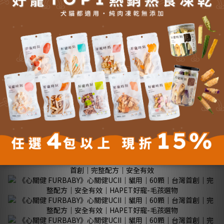
■ 產地：台灣
【營養標示】
每一份量0.3g
蛋白質：0.1g
脂肪(酸)：0.1g
飽和脂肪(酸)：0g
不飽和脂肪(酸)：0g
碳水化合物：0.1g
糖：0.0g
鈉：1mg
熱量：1.3kcal
更多說明