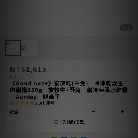
1 / 2
NT$1,615
NT$1,700
《Good noze》貓凍乾(牛兔)｜冷凍乾燥生
肉貓糧350g｜放牧牛+野兔｜貓冷凍脫水乾糧
｜Aurdey｜鮮鼻子
5.0
(
1 評價
)
數量
加入追蹤清單