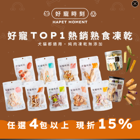
佐餐：1～2.5公斤 15克
佐餐：2.5～5公斤 30克
佐餐：5～7.5公斤 30克以上
■ 注意事項：
■ 本產品限寵物食用
■ 未開封請置於乾燥、兒童無法取得處
■ 開封後請密封隔絕空氣防潮，置於乾燥處
■ 不建議冷藏或冷凍，避免冷熱空氣交替受潮
■ 泡開後請於30分鐘內食用完畢
■ 使用後請清潔流理台、器皿、餐具、手
■ 飼主可以依照運動量、年齡、環境...等，按照餵食量需求做調整
■ 生肉糧因為天然食材製造，所以顏色、形狀、味道會因為食材有
些許不同，皆為正常現象。
■ FAQ
Q1：冷凍乾燥主食和一般乾糧有什麼不同？
A：冷凍乾燥技術能保留較多原始食材營養與天然香氣，口感更接近
原型肉類，通常適口性也更高。
Q2：牛肉＋兔肉配方適合挑食貓嗎？
A：適合。雙重肉香搭配凍乾酥脆口感，能提升部分挑食貓咪的進食