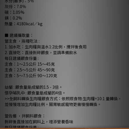
水分(最多)：5％
灰份：7.0％
磷：1.05%
鎂：0.2%
熱量：4180kcal／kg
■ 建議攝取量：
當主食 ，兩種吃法 :
1. 加水吃：生肉糧與溫水1:2比例，攪拌後食用
2. 直接吃：直接剝碎餵食，並請準備飲水
每日建議餵食份量 :
主食：1～2.5公斤 15～45克
主食：2.5～5公斤 45～90克
主食：5～7.5公斤 90～120克
幼貓 : 餵食量是成貓的1.5 - 3倍。
懷孕哺乳中 : 餵食量是成貓的4倍。
>>全飼料轉換生肉糧餵食方式：依照原食物:生肉糧=10:1 量轉換，
並慢慢增加生肉糧比例。腸胃敏感寵物更需慢慢轉換。
當佐餐 ，拌飼料餵食：
剝碎後直接加在飼料上，增添營養香味
每日建議餵食份量 :