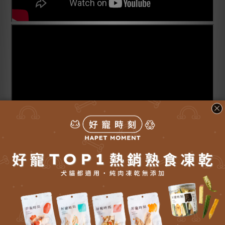
■ 成分：
西班牙專利魚油（EPA 48%、DHA 32%）。膠囊成分：
明膠、甘油、純水、聚乙二醇。
■ FAQ：
Q1：魚油是給主食補充的嗎？
A：是的，魚油是營養補充品，可作為每日健康營養來源，補足毛
孩現代飲食中常缺乏的 Omega-3 必需脂肪酸，幫助維持皮毛、