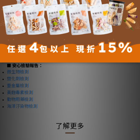
心血管與神經系統健康。
Q2：液態魚油怎麼餵比較好？
A：可直接滴在乾糧或濕食上，讓毛孩跟一般餐食一起攝取；氣味
溫和也適合挑嘴毛孩。
Q3：多久能看到改善？
A：因體質而異，一般建議 持續補充 4–8 週以上 觀察皮毛亮澤、
關節活動與活力改善，更長期使用效果更穩定。
■ 安心檢驗報告：
微生物檢測
塑化劑檢測
重金屬檢測
黃麴毒素檢測
動物用藥檢測
海洋汙染物檢測
了解更多