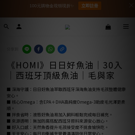
100元購物金現領現折✨
立即註冊
分享到
《HOMI》日日好魚油｜30入
｜西班牙頂級魚油｜毛與家
■ 深海守護：日日好魚油萃取西班牙深海魚油支持毛孩整體健康
安心。  
■ 核心Omega：含EPA＋DHA高純度Omega-3助皮毛光澤更柔
順。  
■ 拌食省時：液態好魚油易加入飼料輕鬆完成每日補充。  
■ 來源透明：無加防腐搭配西班牙原料來源安心放心。  
■ 好入口感：天然魚香提升毛孩接受度不挑食愉快吃。  
■ 天天安心：每日均衡補充營養滿滿陪伴日常安心。