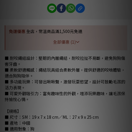
免運優惠
全店，常溫商品滿1,500元免運
全部優惠 (1)
■ 耐咬繩結設計：堅韌的內層繩結，耐咬拉扯不易斷，避免狗狗傷
害牙齒。
■ 柔軟舒適觸感：繩結玩具結合柔軟外層，提供舒適的咬啃體驗，
適合狗狗陪伴。
■ 多功能玩樂：可發出啾啾聲，激發玩耍慾望，設計可鼓勵毛孩的
活力表現。
■ 可愛外觀吸引力：富有趣味性的外觀，增添玩樂趣味，讓毛孩保
持愉悅心情。
【規格】
■ 尺寸：SM：19 x 7 x 18 cm／ML：27 x 9 x 25 cm
■ 產地：中國
■ 適用對象：狗