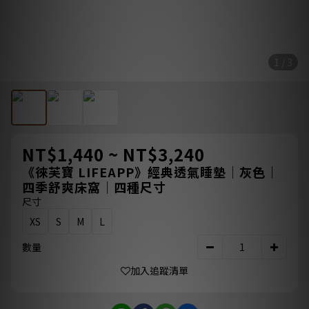
1 / 3
NT$1,440 ~ NT$3,240
《徠芙寶 LIFEAPP》經典透氣睡墊｜灰色｜
四季舒爽床窩｜四種尺寸
尺寸
XS
S
M
L
數量
加入追蹤清單