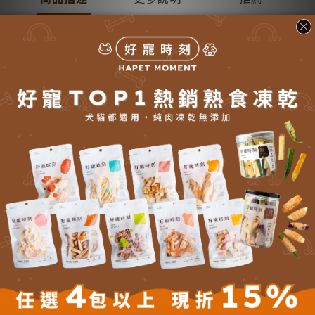
商品描述
■ 成分：鮪魚、水、鱸魚、鮪魚萃取、牛磺酸、離胺酸、維他命E
■ 營養分析：
粗蛋白（至少）：15％
粗脂肪（至少）：0.1％
粗纖維（最多）：1％
灰分（最多）：3％
水分：86％
鈣：0.014％
磷：0.149％
鎂：0.025％
熱量：54.01kcal／100g
更多說明