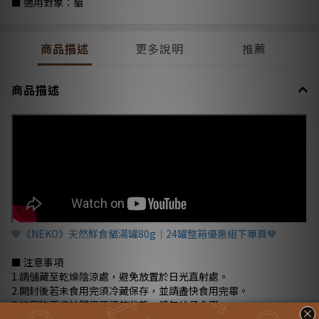
■ 適用對象：貓
商品描述
更多說明
推薦
商品描述
🤎《NEKO》天然鮮食貓湯罐80g｜24罐整箱優惠組下單頁🤎
■ 注意事項
1.請儲藏至乾燥陰涼處，避免放置於日光直射處。
2.開封後若未食用完須冷藏保存，並請盡快食用完畢。
3.如寵物正處於腸胃不適的狀態，請勿給予食用