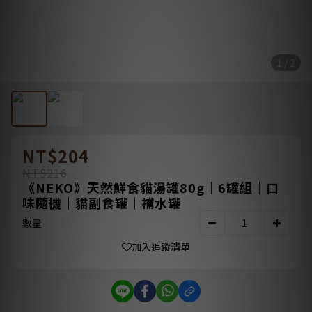
1 / 2
NT$204
NT$216
《NEKO》天然鮮食貓湯罐80g｜6罐組｜口
味隨機｜貓副食罐｜補水罐
數量
加入追蹤清單