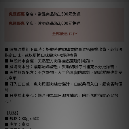
免運優惠
全店，常溫商品滿1,500元免運
免運優惠
全店，冷凍商品滿2,000元免運
全部優惠 (2)
■ 選擇混搭組下單時：好寵將依照購買數量混搭隨機出貨，恕無法
指定口味，或以更換口味需求申請退換貨
■ 無穀補水食罐：天然配方肉香自然更吸引毛孩。
■ 鮮湯高水分：濃郁清湯型態，幫助貓咪每日補充水分更順暢。
■ 天然無穀配方：不含穀物、人工色素與防腐劑，敏感貓咪也能安
心享用.
■ 好入口口感：魚肉與蝦肉結合湯汁，口感柔易入口、餵食省時便
利.
■ 日常補水安心：適合作為每日濕食補給，陪毛孩吃得開心又放
心。
【規格】
■ 規格：80g x 6罐
■ 產地：泰國