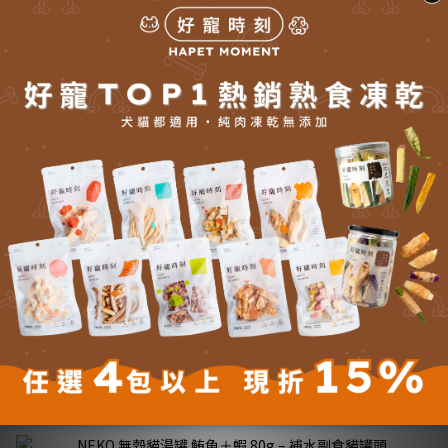
■ 保存方法
放置陰涼乾燥處保存，避免陽光直射。開封後請盡早食用完畢。
※食品一經拆封，恕不退換貨。
■
FQA：
Q1：NEKO 無穀貓湯罐可以幾天吃一次？
A：此款為 副食補水罐，建議與主食乾糧或主食罐搭配使用，可視
貓咪需要補水與提升食慾的頻率餵食，不建議單獨替代主餐。
Q2：這款湯罐適合哪些貓咪？
A：適合所有年齡貓咪，特別是喝水少、挑食或天氣炎熱時，需要補
水與提升食慾的毛孩。湯汁濃郁、香氣誘人，有助吸引進食。
Q3：開封後怎麼保存最安全？
A：開封後請立即冷藏保存並盡早食用完畢，以確保風味與食品安
全。可稍加溫（不燙口）提升香氣，讓貓咪更愛喝湯。
更多說明