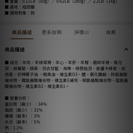
■ 重量：0.11LB（50g）／ 0.62LB（280g）／ 2.2LB（1kg）
■ 產地：紐西蘭
■ 適用對象：狗
商品描述
更多說明
評價
推薦
(2)
商品描述
■ 成分：羊肉、羊綠草胃、羊心、羊肝、羊腎、磨碎羊骨、青花
菜、胡蘿蔔、蘋果、羽衣甘藍、海帶、綠唇貽貝、麥蘆卡蜂蜜、迷
迭香、初榨椰子油 、鱈魚油、維生素D3、鹽、氯化膽鹼、鋅氨基酸
複合物、鐵氨基酸複合物、維生素E補充、銅氨基酸複合物、錳氨基
酸複合物、維生素B2、維生素B1。
■ 營養分析：
蛋白質（最少）：34％
脂肪（最少）：32％
纖維（最多）：3％
水分（最多）：5％
鈣：1.2％