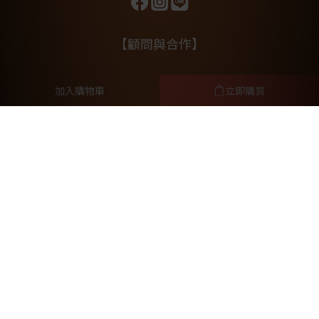
【顧問與合作】
林筱瑞獸醫師
加入購物車
立即購買
毛孩行為諮詢師Vanessa
元亨法律事務所
提醒您，我們不會以電話或簡訊方式通知變更付款方式。
2026 ©HAPET好寵