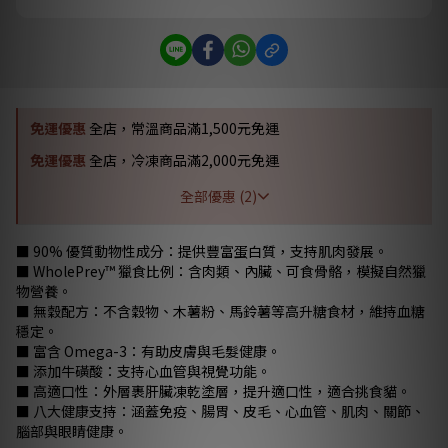
免運優惠
全店，常溫商品滿1,500元免運
免運優惠
全店，冷凍商品滿2,000元免運
全部優惠 (2)
■ 90% 優質動物性成分：提供豐富蛋白質，支持肌肉發展。
■ WholePrey™ 獵食比例：含肉類、內臟、可食骨骼，模擬自然獵
物營養。
■ 無穀配方：不含穀物、木薯粉、馬鈴薯等高升糖食材，維持血糖
穩定。
■ 富含 Omega-3：有助皮膚與毛髮健康。
■ 添加牛磺酸：支持心血管與視覺功能。
■ 高適口性：外層裹肝臟凍乾塗層，提升適口性，適合挑食貓。
■ 八大健康支持：涵蓋免疫、腸胃、皮毛、心血管、肌肉、關節、
腦部與眼睛健康。