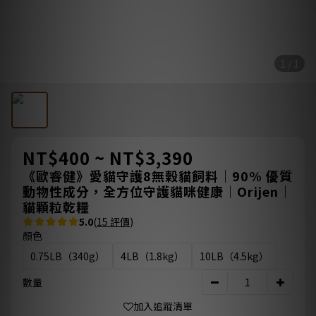
1 / 1
NT$400 ~ NT$3,390
《歐睿健》愛貓守護8無榖貓飼料｜90% 優質
動物性成分，全方位守護貓咪健康｜Orijen｜
貓顆粒乾糧
5.0
(
15 評價
)
顏色
0.75LB（340g）
4LB（1.8kg）
10LB（4.5kg）
數量
加入追蹤清單