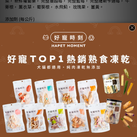
菜， 新鮮蘿蔔葉， 完整蔓越莓， 完整藍莓， 完整薩斯卡通莓， 牛
蒡根， 薰衣草， 蜀葵根， 水飛薊， 玫瑰果， 薑黃。
添加劑 (每公斤)
技術添加劑： 天然抗氧化物： 121 mg， 檸檬酸： 40 mg
感官添加劑： 迷迭香萃取： 80 mg
營養添加劑： 氯化膽鹼： 1400 mg， 鋅螯合胺基酸： 75 mg， 菸
鹼酸： 50 mg， 維生素 B1： 25 mg， 銅螯合胺基酸： 11.3 mg，
維生素 B2： 10 mg， 維生素 B5： 8 mg， 維生素 B6： 7.5 mg，
葉酸： 0.75 mg， 維生素 B12： 0.1 mg， 維生素 E： 50 IU
畜產添加劑： 屎腸球菌 NCIMB 10415 1x10^9 CFU
■ 營養分析：
粗蛋白：40％
粗脂肪：18％
粗灰分：9％
粗纖維：4％
水分：10％
鈣：1.4％
磷：1.1％
鎂：0.1％
牛磺酸：0.1％
Omega-3／6：1.2％／3％