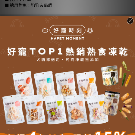
■ 適用對象：狗狗＆貓貓
商品描述
更多說明
推薦
商品描述
🤎好寵選品原因🤎
● 用神經醯胺做好保濕，皮膚問題少一半。
●
全系列低敏，呵護毛孩皮毛也呵護您的雙手。
●
寵物嗅覺友善設計，忍冬香調類似於貓薄荷，貓咪喜歡的香氣。
●
不過度添加人工香精，不含矽靈。