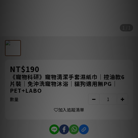
1 / 1
NT$190
《寵物科研》寵物清潔手套濕紙巾｜控油款6
片裝｜免沖洗寵物沐浴｜貓狗適用無PG｜
PET+LABO
數量
加入追蹤清單