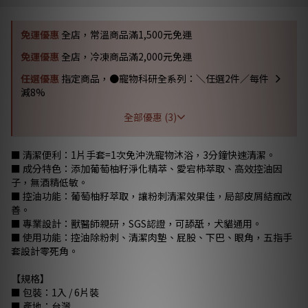
免運優惠
全店，常溫商品滿1,500元免運
免運優惠
全店，冷凍商品滿2,000元免運
任選優惠
指定商品，●寵物科研全系列：＼任選2件／每件
減8%
全部優惠 (3)
■ 清潔便利：1片手套=1次免沖洗寵物沐浴，3分鐘快速清潔。
■ 成分特色：添加葡萄柚籽淨化精萃、愛宕柿萃取、高效控油因
子，無酒精低敏。
■ 控油功能：葡萄柚籽萃取，讓粉刺清潔效果佳，局部皮屑結痂改
善。
■ 專業設計：獸醫師親研，SGS認證，可舔舐，犬貓通用。
■ 使用功能：控油除粉刺、清潔肉墊、屁股、下巴、眼角，五指手
套設計零死角。
【規格】
■ 包裝：1入 / 6片裝
■ 產地：台灣