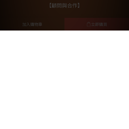
【顧問與合作】
林筱瑞獸醫師
加入購物車
立即購買
毛孩行為諮詢師Vanessa
元亨法律事務所
提醒您，我們不會以電話或簡訊方式通知變更付款方式。
2026 ©HAPET好寵
好寵企業有限公司網路分公司 / 統編：50879952
台北市大安區信義路二段198巷8-2號1樓