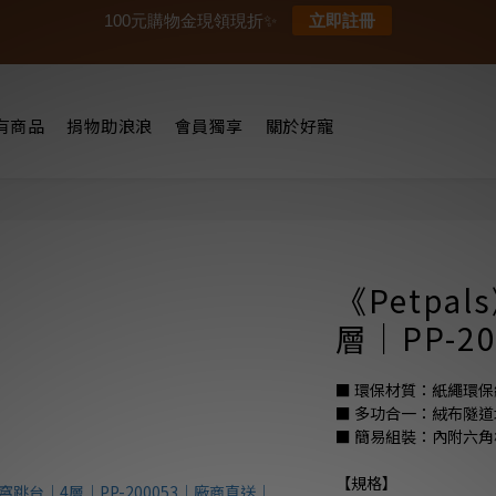
100元購物金現領現折✨
立即註冊
有商品
捐物助浪浪
會員獨享
關於好寵
《Petpa
層｜PP-2
■ 環保材質：紙繩環
■ 多功合一：絨布隧
■ 簡易組裝：內附六角
【規格】