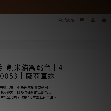
找商品
ls》凱米貓窩跳台｜4
00053｜廠商直送
保編織爪柱，不易造成受傷或過敏 。
道增添樂趣，以及特殊劍麻繩磨爪板。
板手與說明，輕鬆DIY不需其他工具。