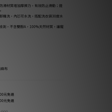
製防滑材質增加摩擦力，有效防止滑動；提
。
拆卸機洗，內芯可水洗，搭配洗衣袋30度水
A檢測，不含雙酚A，100%天然材質，讓寵
韻麻布
00元免運
00元免運
,900