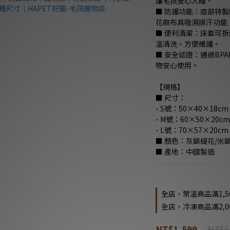
讓毛孩安心入睡。
■ 防護功能：底部特
花麻布具吸濕排汗功能
■ 便利清潔：床套可
溫清洗，方便維護。
■ 安全認證：通過BP
物安心使用。
【規格】
■ 尺寸：
- S號：50×40×18cm
- M號：60×50×20cm
- L號：70×57×20cm
■ 顏色：灰韻緹花/米
■ 產地：中國製造
全店，常溫商品滿1,5
全店，冷凍商品滿2,0
NT$1
NT$1,599