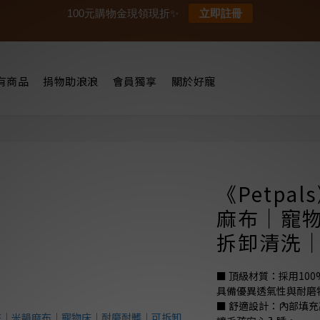
100元購物金現領現折✨
立即註冊
有商品
捐物助浪浪
會員獨享
關於好寵
《Petpa
麻布｜寵
拆卸清洗
■ 頂級材質：採用10
具備優異透氣性與耐磨
■ 舒適設計：內部填