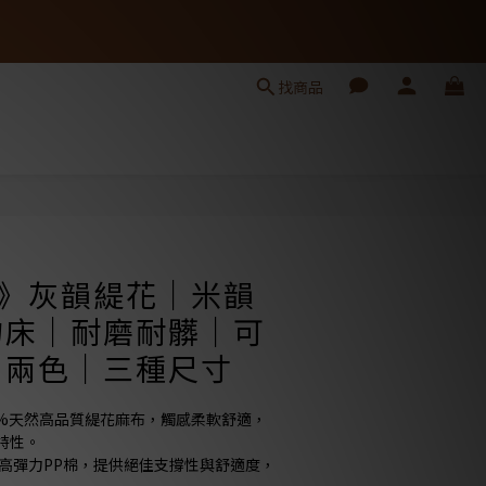
找商品
立即購買
ls》灰韻緹花｜米韻
物床｜耐磨耐髒｜可
｜兩色｜三種尺寸
0%天然高品質緹花麻布，觸感柔軟舒適，
特性。
充高彈力PP棉，提供絕佳支撐性與舒適度，