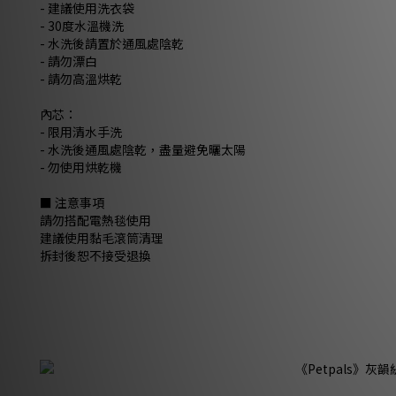
- 建議使用洗衣袋
- 30度水溫機洗
- 水洗後請置於通風處陰乾
- 請勿漂白
- 請勿高溫烘乾
內芯：
- 限用清水手洗
- 水洗後通風處陰乾，盡量避免曬太陽
- 勿使用烘乾機
■ 注意事項
請勿搭配電熱毯使用
建議使用黏毛滾筒清理
拆封後恕不接受退換