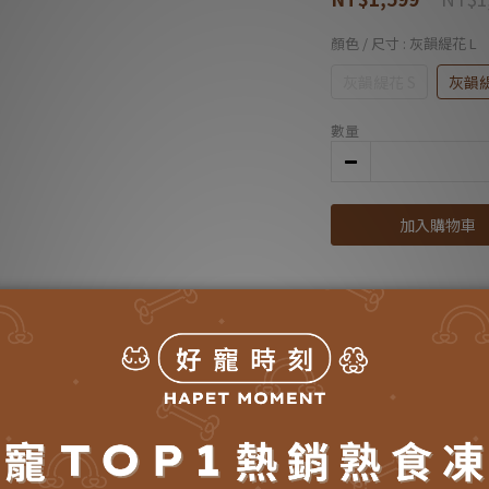
顏色 / 尺寸
: 灰韻緹花 L
灰韻緹花 S
灰韻緹
數量
加入購物車
送貨及付款方式
商品描述