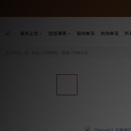
最新上架
超值優惠
貓咪專區
狗狗專區
所
全部商品
/
貓｜用品
/
床窩睡墊／圍籠
/
四邊床窩