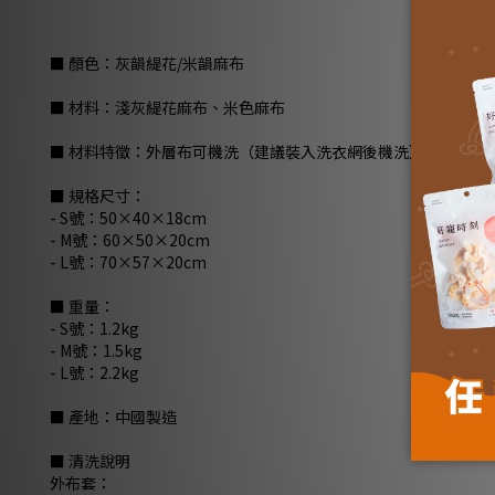
■ 顏色：灰韻緹花/米韻麻布
■ 材料：淺灰緹花麻布、米色麻布
■ 材料特徵：外層布可機洗（建議裝入洗衣網後機洗）、枕芯可
■ 規格尺寸：
- S號：50×40×18cm
- M號：60×50×20cm
- L號：70×57×20cm
■ 重量：
- S號：1.2kg
- M號：1.5kg
- L號：2.2kg
■ 產地：中國製造
■ 清洗說明
外布套：