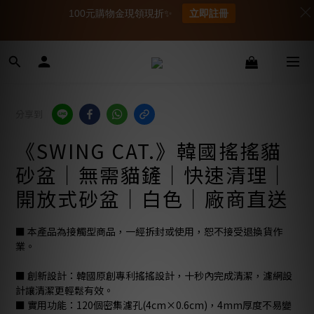
100元購物金現領現折✨
立即註冊
分享到
《SWING CAT.》韓國搖搖貓
砂盆｜無需貓鏟｜快速清理｜
開放式砂盆｜白色｜廠商直送
■ 本產品為接觸型商品，一經拆封或使用，恕不接受退換貨作
業。
■ 創新設計：韓國原創專利搖搖設計，十秒內完成清潔，濾網設
計讓清潔更輕鬆有效。
■ 實用功能：120個密集濾孔(4cm×0.6cm)，4mm厚度不易變