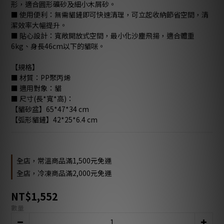
形，適合圓形礦砂及細小木屑砂。
■ 使用便利：無需貓鏟即可快速清理，可立起收納節省空間，清
潔效率大幅提升。
■ 貼心設計：寬敞開放式空間，最小化沙塵飛揚，適合體重
6kg、身長46cm以下的貓咪。
【規格】
■ 材質：PP聚丙烯
■ 適用對象：貓
■ 尺寸(長*寬*高)：
【貓砂盆】65*47*34 cm
【弧形貓鏟】42*25*6.4 cm
全店，常溫商品滿1,500元免運
全店，冷凍商品滿2,000元免運
NT$1,552
數量