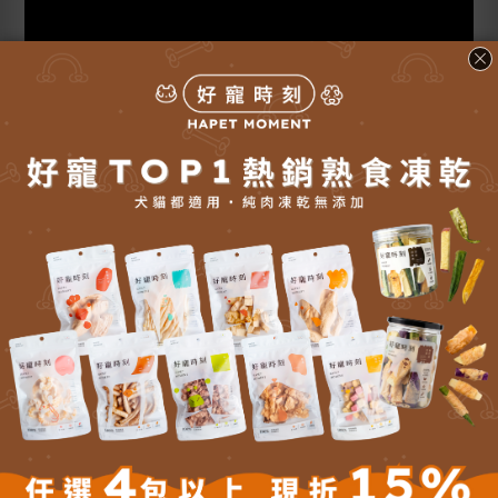
【規格】
■ 共三色：白色、粉色、天藍色
■ 材質：PP聚丙烯
■ 適用對象：貓（體重6kg、身長46cm以下）
■ 尺寸(長*寬*高)：
【貓砂盆】65*47*34 cm
【弧形貓鏟】42*25*6.4 cm
■ 產地：韓國
替換新貓砂從乾淨的貓砂盆開始！
貓咪喜歡自己熟悉的味道，為避免直接使用新貓砂造成貓咪混
亂，請混入原有的貓砂讓貓咪適應。
1. 使用新貓砂填充一半的貓砂盆，再混入原有的貓砂填滿，並使
用鏟子將兩種貓砂混合。
2. 使用更多的新貓砂和更少的原有貓砂。
3. 當您的貓適應變化時，可完整使用新貓砂裝滿約高8cm的貓砂