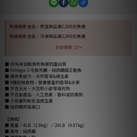
免運優惠
全店，常溫商品滿1,500元免運
免運優惠
全店，冷凍商品滿2,000元免運
全部優惠 (2)
■ 95%來自鮭魚和魚類的蛋白質
■ Omega-3 毛髮亮麗 – 紐西蘭國王鮭魚
■ 維持免疫力 – 天然香草&維生素
■ 8種超級食物 – 營養豐富的香草&水果
■ 不含玉米、大豆和小麥等填充劑
■ 不含副產品、人工色素、香料或防腐劑
■ 小批量和較低溫度生產
■ 紐西蘭原裝進口
【規格】
■ 重量：4LB（1.8kg）／20LB（9.07kg）
■ 產地：紐西蘭