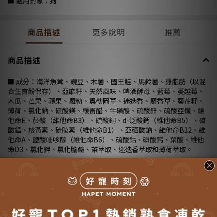
■ 適用對象：狗
商品描述
更多說明
推薦
商品描述
■ 成分：海洋魚茸、豌豆、木薯、國王鮭、馬鈴薯、雞脂肪（以混
合生育酚保存）、亞麻籽、天然風味、啤酒酵母、藍莓、蔓越莓、
木瓜、芒果、蘋果、羅勒、奧勒岡草、迷迭香、麝香草、葵花籽、
薄荷、氯化鈉、硫酸鎂、緩衝醋、牛磺酸、硫酸鋅、硫酸亞鐵、維
他命E、菸酸（維他命B3）、硫酸銅、d-泛酸鈣（維他命B5）、硫
酸錳、核黃素、硫胺素（維他命B1）、亞硒酸鈉、維他命B12、維
他命A、鹽酸吡哆醇（維他命B6）、硫酸鈷、碘酸鈣、葉酸、維他
命D3、氯化鉀、氯化膽鹼、茶萃取、迷迭香萃取和薄荷萃取。
■ 營養分析：粗蛋白至少26％、 粗脂肪至少12％、 粗纖維最多
4％、 水分最多10％、牛磺酸至少0.2％ 代謝能(ME) : 3304 kcal／
kg
■ 建議攝取量： 5.5kg以下 115～129g、 5.5～11.5kg 129～
230g、 11.5～23kg 230～374g、 23～46kg 374～633g、 46kg