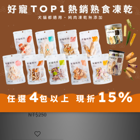
《派庫廚房》急凍骰子鹿凍乾
40g｜鮮肉凍乾零食｜
Petcook
NT$249
NT$250