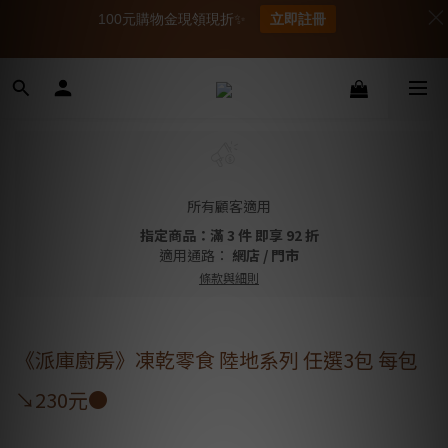
100元購物金現領現折✨
立即註冊
所有顧客適用
指定商品：滿 3 件 即享 92 折
適用通路：
網店
/
門市
條款與細則
《派庫廚房》凍乾零食 陸地系列 任選3包 每包
↘230元●