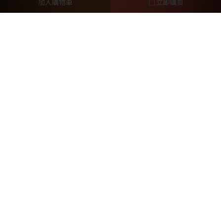
加入購物車
立即購買
林筱瑞獸醫師
毛孩行為諮詢師Vanessa
元亨法律事務所
提醒您，我們不會以電話或簡訊方式通知變更付款方式。
2026 ©HAPET好寵
好寵企業有限公司網路分公司 / 統編：50879952
台北市大安區信義路二段198巷8-2號1樓