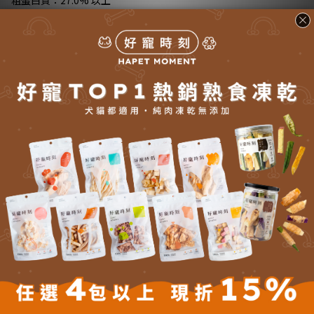
粗脂肪：15.0% 以上
粗纖維：5.0% 以下
水分：9.0% 以下
維生素E：225IU／kg以上
牛磺酸：0.15% 以上
Omega6：3.2% 以上
Omega3：0.8% 以上
芽孢乳酸菌：500,000,000 CFU／454g 以上
餵食成份分析：
水份：6.9％
蛋白質：28.3％
脂肪：18.5％
灰分：6.0％
纖維：3.6％
鈣：0.6％
磷：0.5％（151毫克／每100大卡）
鎂：0.1％