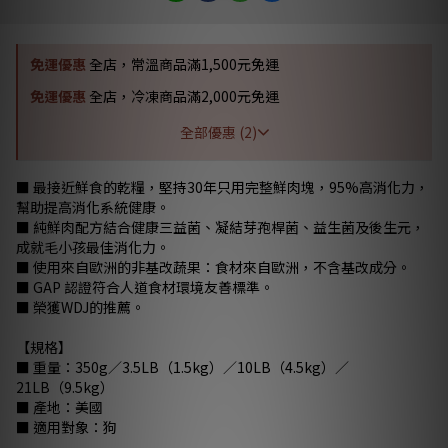
免運優惠
全店，常溫商品滿1,500元免運
免運優惠
全店，冷凍商品滿2,000元免運
全部優惠 (2)
■ 最接近鮮食的乾糧，堅持30年只用完整鮮肉塊，95%高消化力，
幫助提高消化系統健康。
■ 純鮮肉配方結合健康三益菌、凝結芽孢桿菌、益生菌及後生元，
成就毛小孩最佳消化力。
■ 使用來自歐洲的非基改蔬果：食材來自歐洲，不含基改成分。
■ GAP 認證符合人道食材環境友善標準。
■ 榮獲WDJ的推薦。
【規格】
■ 重量：350g／3.5LB（1.5kg）／10LB（4.5kg）／
21LB（9.5kg）
■ 產地：美國
■ 適用對象：狗