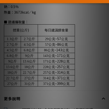
鉀：1.2％
鈉：0.5％
熱量：3673kcal／kg
■ 建議攝取量：
(
)
體重
公斤
每日建議餵食量
~57
1.3
公斤
2.7
公斤
29
公克
公克
~86
2.7
公斤
4.5
公斤
57
公克
公克
~143
4.5
公斤
6.8
公斤
86
公克
公克
~171
6.8
公斤
9
公斤
143
公克
公克
~228
9
公斤
13.6
公斤
171
公克
公克
~257
13.6
公斤
18
公斤
228
公克
公克
~314
18
公斤
22.7
公斤
257
公克
公克
~371
22.7
公斤
27
公斤
314
公克
公克
~399
27
公斤
31
公斤
371
公克
公克
更多說明