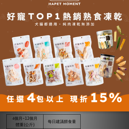
鈣：1.4％
磷：0.8％（278毫克／每100大卡）
鎂：0.2％
鉀：0.6％
鈉：0.4％
熱量：3866kcal／kg
■ 建議攝取量：
4
個月以下
每日建議餵食量
(
)
體重
公斤
~165
1.3
公斤
2.7
公斤
86
公克
公克
~173
2.7
公斤
4.5
公斤
165
公克
公克
~260
4.5
公斤
6.8
公斤
173
公克
公克
~317
6.8
公斤
9
公斤
260
公克
公克
~433
9
公斤
13.6
公斤
317
公克
公克
~519
13.6
公斤
18
公斤
433
公克
公克
~606
18
公斤
22.7
公斤
519
公克
公克
~12
4
個月
個月
每日建議餵食量
(
)
體重
公斤