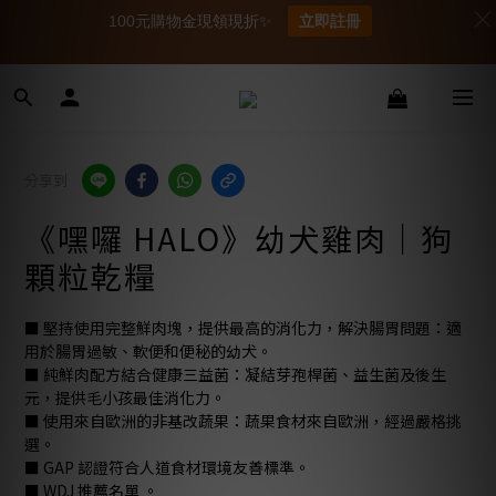
100元購物金現領現折✨
立即註冊
分享到
《嘿囉 HALO》幼犬雞肉｜狗
顆粒乾糧
■ 堅持使用完整鮮肉塊，提供最高的消化力，解決腸胃問題：適
用於腸胃過敏、軟便和便秘的幼犬。
■ 純鮮肉配方結合健康三益菌：凝結芽孢桿菌、益生菌及後生
元，提供毛小孩最佳消化力。
■ 使用來自歐洲的非基改蔬果：蔬果食材來自歐洲，經過嚴格挑
選。
■ GAP 認證符合人道食材環境友善標準。
■ WDJ 推薦名單 。