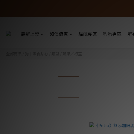
最新上架
超值優惠
貓咪專區
狗狗專區
所
全部商品
/
狗｜零食點心
/
類型
/
蔬果／根莖