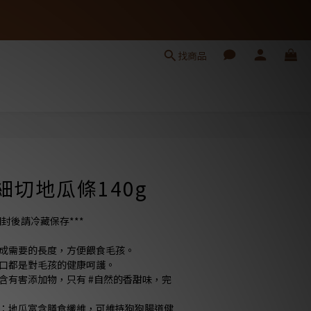
找商品
立即購買
》細切地瓜條140g
開封後請冷藏保存***
剝成需要的長度，方便餵食毛孩。
一口都是對毛孩的健康呵護。
含有害添加物，只有 #自然的香甜味，完
統：地瓜富含膳食纖維，可維持狗狗腸道健