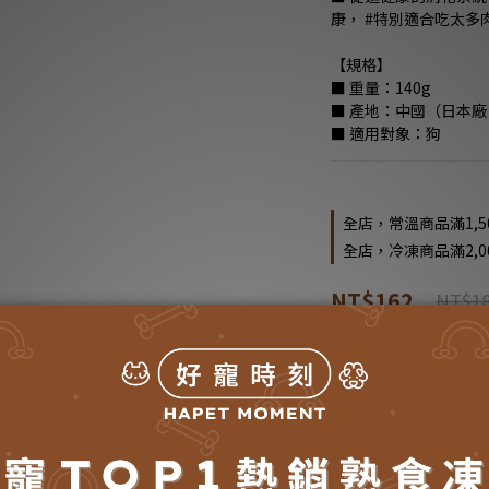
康， #特別適合吃太多
【規格】
■ 重量：140g 
■ 產地：中國（日本廠 P
■ 適用對象：狗
全店，常溫商品滿1,5
全店，冷凍商品滿2,0
NT$162
NT$1
數量
加入購物車