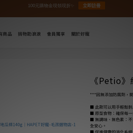
100元購物金現領現折✨
立即註冊
有商品
捐物助浪浪
會員獨享
關於好寵
《Petio
***因無添加防腐劑，
■ 此款可以用手輕鬆
■ 原型食物：確保每
■ 無調味、無色素：不
全安心。
■ 促進健康的消化系