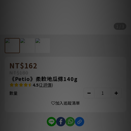
1 / 3
NT$162
NT$180
《Petio》柔軟地瓜條140g
4.5
(
2 評價
)
數量
加入追蹤清單