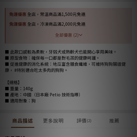
免運優惠
全店，常溫商品滿1,500元免運
免運優惠
全店，冷凍商品滿2,000元免運
全部優惠 (2)
■ 此款口感較為柔軟，牙弱犬或熟齡犬也能開心享用美味。
■ 原型食物：確保每一口都是對毛孩的健康呵護。
■ 促進健康的消化系統：地瓜富含膳食纖維，可維持狗狗腸道健
康， #特別適合吃太多肉的狗狗。
【規格】
■ 重量：140g
■ 產地：中國（日本廠 Petio 技術指導）
■ 適用對象：狗
商品描述
更多說明
評價
推薦
(2)